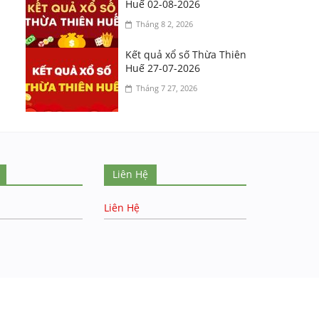
Huế 02-08-2026
Tháng 8 2, 2026
Kết quả xổ số Thừa Thiên
Huế 27-07-2026
Tháng 7 27, 2026
Liên Hệ
Liên Hệ