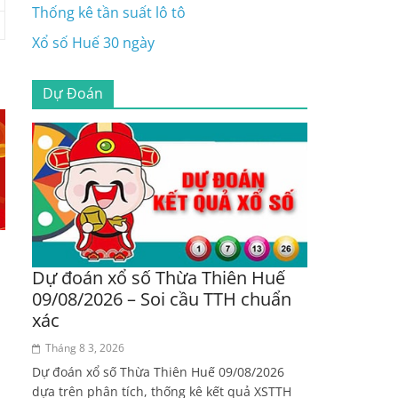
Thống kê tần suất lô tô
Xổ số Huế 30 ngày
Dự Đoán
Dự đoán xổ số Thừa Thiên Huế
09/08/2026 – Soi cầu TTH chuẩn
xác
Tháng 8 3, 2026
Dự đoán xổ số Thừa Thiên Huế 09/08/2026
dựa trên phân tích, thống kê kết quả XSTTH