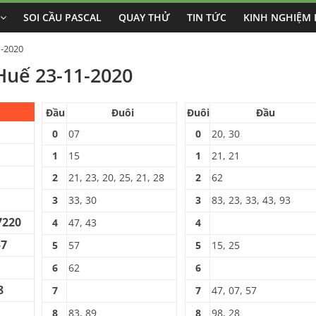
SOI CẦU PASCAL
QUAY THỬ
TIN TỨC
KINH NGHIỆM 
1-2020
Huế 23-11-2020
Đầu
Đuôi
Đuôi
Đầu
0
07
0
20, 30
1
15
1
21, 21
2
21, 23, 20, 25, 21, 28
2
62
3
33, 30
3
83, 23, 33, 43, 93
7220
4
47, 43
4
57
5
57
5
15, 25
6
62
6
8
7
7
47, 07, 57
8
83, 89
8
98, 28