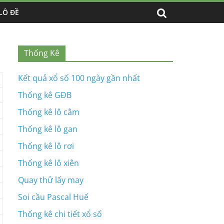
LÔ ĐỀ
Thống Kê
Kết quả xổ số 100 ngày gần nhất
Thống kê GĐB
Thống kê lô câm
Thống kê lô gan
Thống kê lô rơi
Thống kê lô xiên
Quay thử lấy may
Soi cầu Pascal Huế
Thống kê chi tiết xổ số