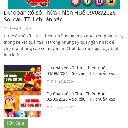
Dự đoán xổ số Thừa Thiên Huế 09/08/2026 –
Soi cầu TTH chuẩn xác
Tháng 8 3, 2026
Dự đoán xổ số Thừa Thiên Huế 09/08/2026 dựa trên phân tích,
thống kê kết quả XSTTH trong những kỳ quay gần nhất để
chọn ra những cặp số may mắn. Chốt đầu đuôi giải đặc biệt,
bao lô 2...
Dự đoán xổ số Thừa Thiên Huế
03/08/2026 – Soi cầu TTH chuẩn xác
Tháng 8 2, 2026
Dự đoán xổ số Thừa Thiên Huế
02/08/2026 – Soi cầu TTH chuẩn xác
Tháng 7 27, 2026
Kết Quả