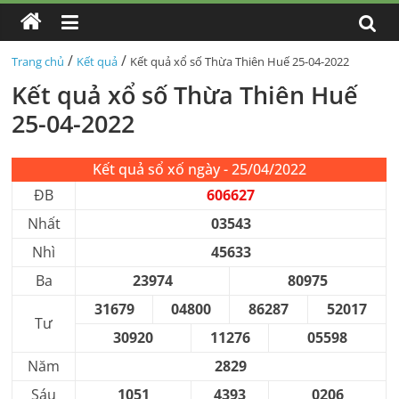
/
/
Trang chủ
Kết quả
Kết quả xổ số Thừa Thiên Huế 25-04-2022
Kết quả xổ số Thừa Thiên Huế
25-04-2022
Kết quả sổ xố ngày - 25/04/2022
ĐB
606627
Nhất
03543
Nhì
45633
Ba
23974
80975
31679
04800
86287
52017
Tư
30920
11276
05598
Năm
2829
Sáu
1051
4393
0206