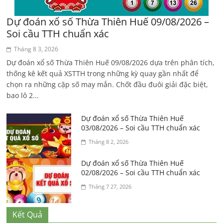
Dự đoán xổ số Thừa Thiên Huế 09/08/2026 –
Soi cầu TTH chuẩn xác
Tháng 8 3, 2026
Dự đoán xổ số Thừa Thiên Huế 09/08/2026 dựa trên phân tích,
thống kê kết quả XSTTH trong những kỳ quay gần nhất để
chọn ra những cặp số may mắn. Chốt đầu đuôi giải đặc biệt,
bao lô 2...
Dự đoán xổ số Thừa Thiên Huế
03/08/2026 – Soi cầu TTH chuẩn xác
Tháng 8 2, 2026
Dự đoán xổ số Thừa Thiên Huế
02/08/2026 – Soi cầu TTH chuẩn xác
Tháng 7 27, 2026
Kết Quả