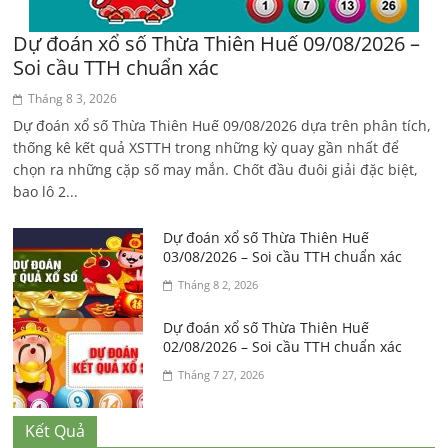
Dự đoán xổ số Thừa Thiên Huế 09/08/2026 –
Soi cầu TTH chuẩn xác
Tháng 8 3, 2026
Dự đoán xổ số Thừa Thiên Huế 09/08/2026 dựa trên phân tích,
thống kê kết quả XSTTH trong những kỳ quay gần nhất để
chọn ra những cặp số may mắn. Chốt đầu đuôi giải đặc biệt,
bao lô 2...
Dự đoán xổ số Thừa Thiên Huế
03/08/2026 – Soi cầu TTH chuẩn xác
Tháng 8 2, 2026
Dự đoán xổ số Thừa Thiên Huế
02/08/2026 – Soi cầu TTH chuẩn xác
Tháng 7 27, 2026
Kết Quả