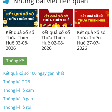
Những bài viết liên quan
Kết quả xổ số
Kết quả xổ số
Kết quả xổ số
Thừa Thiên
Thừa Thiên
Thừa Thiên
Huế 03-08-
Huế 02-08-
Huế 27-07-
2026
2026
2026
Thống Kê
Kết quả xổ số 100 ngày gần nhất
Thống kê GĐB
Thống kê lô câm
Thống kê lô gan
Thống kê lô rơi