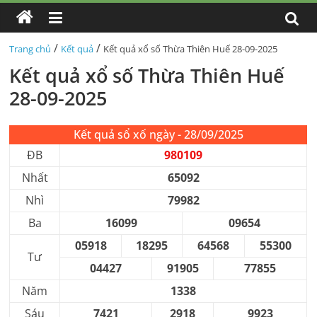
/
/
Trang chủ
Kết quả
Kết quả xổ số Thừa Thiên Huế 28-09-2025
Kết quả xổ số Thừa Thiên Huế
28-09-2025
Kết quả sổ xố ngày - 28/09/2025
ĐB
980109
Nhất
65092
Nhì
79982
Ba
16099
09654
05918
18295
64568
55300
Tư
04427
91905
77855
Năm
1338
Sáu
7421
2918
9923