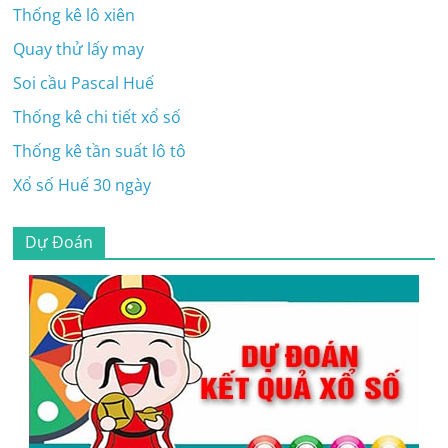
Thống kê lô xiên
Quay thử lấy may
Soi cầu Pascal Huế
Thống kê chi tiết xổ số
Thống kê tần suất lô tô
Xổ số Huế 30 ngày
Dự Đoán