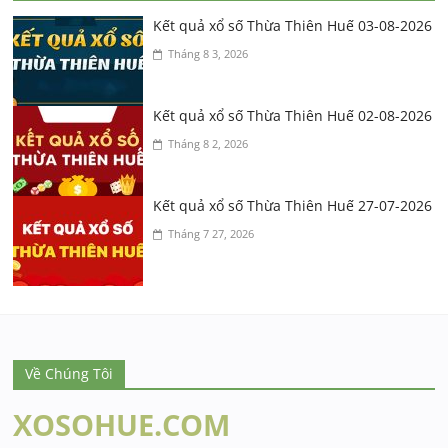
Kết quả xổ số Thừa Thiên Huế 03-08-2026
Tháng 8 3, 2026
Kết quả xổ số Thừa Thiên Huế 02-08-2026
Tháng 8 2, 2026
Kết quả xổ số Thừa Thiên Huế 27-07-2026
Tháng 7 27, 2026
Về Chúng Tôi
XOSOHUE.COM