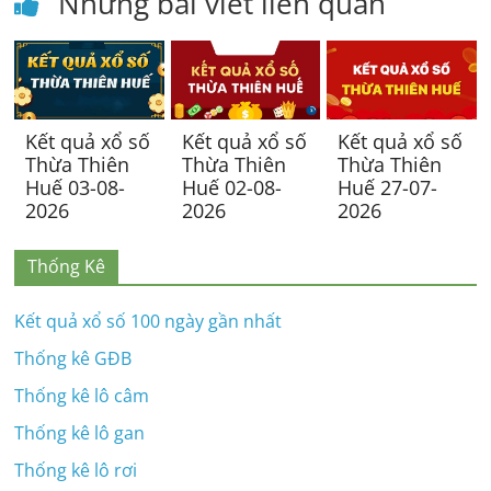
Những bài viết liên quan
Kết quả xổ số
Kết quả xổ số
Kết quả xổ số
Thừa Thiên
Thừa Thiên
Thừa Thiên
Huế 03-08-
Huế 02-08-
Huế 27-07-
2026
2026
2026
Thống Kê
Kết quả xổ số 100 ngày gần nhất
Thống kê GĐB
Thống kê lô câm
Thống kê lô gan
Thống kê lô rơi