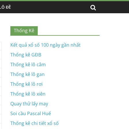
LÔ ĐỀ
Thống Kê
Kết quả xổ số 100 ngày gần nhất
Thống kê GĐB
Thống kê lô câm
Thống kê lô gan
Thống kê lô rơi
Thống kê lô xiên
Quay thử lấy may
Soi cầu Pascal Huế
Thống kê chi tiết xổ số