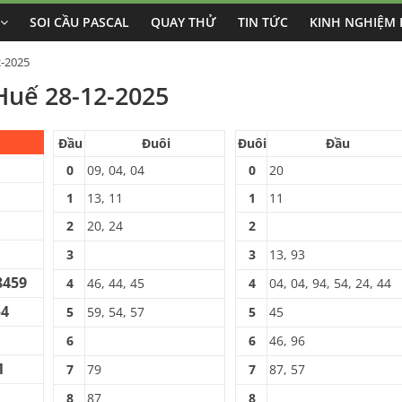
SOI CẦU PASCAL
QUAY THỬ
TIN TỨC
KINH NGHIỆM 
2-2025
Huế 28-12-2025
Đầu
Đuôi
Đuôi
Đầu
0
09, 04, 04
0
20
1
13, 11
1
11
2
20, 24
2
3
3
13, 93
8459
4
46, 44, 45
4
04, 04, 94, 54, 24, 44
54
5
59, 54, 57
5
45
6
6
46, 96
1
7
79
7
87, 57
8
87
8