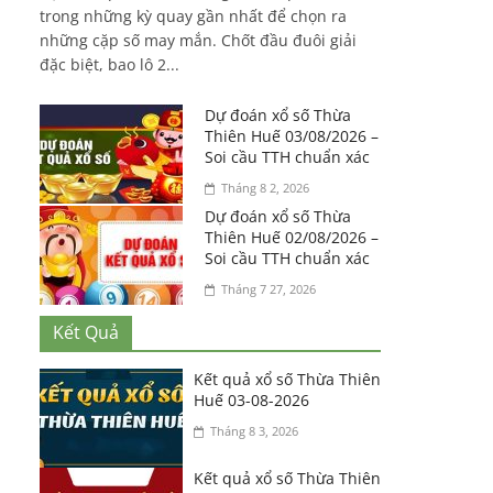
trong những kỳ quay gần nhất để chọn ra
những cặp số may mắn. Chốt đầu đuôi giải
đặc biệt, bao lô 2...
Dự đoán xổ số Thừa
Thiên Huế 03/08/2026 –
Soi cầu TTH chuẩn xác
Tháng 8 2, 2026
Dự đoán xổ số Thừa
Thiên Huế 02/08/2026 –
Soi cầu TTH chuẩn xác
Tháng 7 27, 2026
Kết Quả
Kết quả xổ số Thừa Thiên
Huế 03-08-2026
Tháng 8 3, 2026
Kết quả xổ số Thừa Thiên