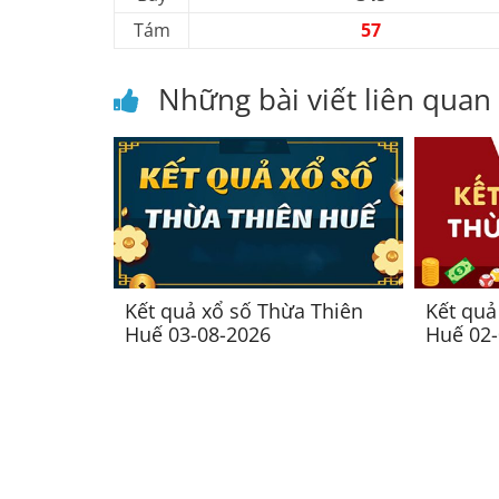
Tám
57
Những bài viết liên quan
Kết quả xổ số Thừa Thiên
Kết quả
Huế 03-08-2026
Huế 02-