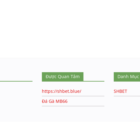
Được Quan Tâm
Danh Mục
https://shbet.blue/
SHBET
Đá Gà MB66