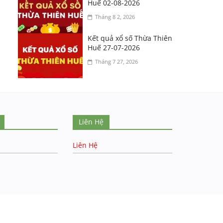
Huế 02-08-2026
Tháng 8 2, 2026
Kết quả xổ số Thừa Thiên
Huế 27-07-2026
Tháng 7 27, 2026
Liên Hệ
Liên Hệ