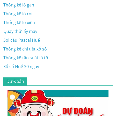
Thống kê lô gan
Thống kê lô rơi
Thống kê lô xiên
Quay thử lấy may
Soi cầu Pascal Huế
Thống kê chi tiết xổ số
Thống kê tần suất lô tô
Xổ số Huế 30 ngày
Dự Đoán