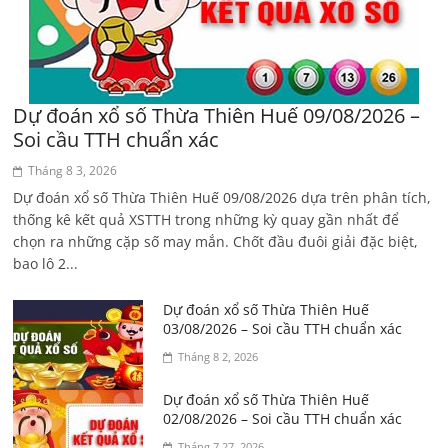
Dự đoán xổ số Thừa Thiên Huế 09/08/2026 –
Soi cầu TTH chuẩn xác
Tháng 8 3, 2026
Dự đoán xổ số Thừa Thiên Huế 09/08/2026 dựa trên phân tích,
thống kê kết quả XSTTH trong những kỳ quay gần nhất để
chọn ra những cặp số may mắn. Chốt đầu đuôi giải đặc biệt,
bao lô 2...
Dự đoán xổ số Thừa Thiên Huế
03/08/2026 – Soi cầu TTH chuẩn xác
Tháng 8 2, 2026
Dự đoán xổ số Thừa Thiên Huế
02/08/2026 – Soi cầu TTH chuẩn xác
Tháng 7 27, 2026