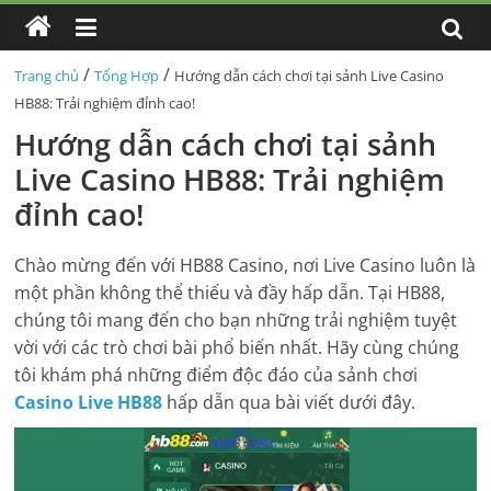
/
/
Trang chủ
Tổng Hợp
Hướng dẫn cách chơi tại sảnh Live Casino
HB88: Trải nghiệm đỉnh cao!
Hướng dẫn cách chơi tại sảnh
Live Casino HB88: Trải nghiệm
đỉnh cao!
Chào mừng đến với HB88 Casino, nơi Live Casino luôn là
một phần không thể thiếu và đầy hấp dẫn. Tại HB88,
chúng tôi mang đến cho bạn những trải nghiệm tuyệt
vời với các trò chơi bài phổ biến nhất. Hãy cùng chúng
tôi khám phá những điểm độc đáo của sảnh chơi
Casino Live HB88
hấp dẫn qua bài viết dưới đây.