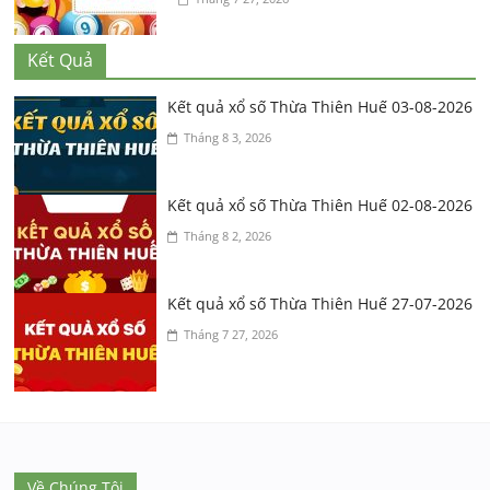
Kết Quả
Kết quả xổ số Thừa Thiên Huế 03-08-2026
Tháng 8 3, 2026
Kết quả xổ số Thừa Thiên Huế 02-08-2026
Tháng 8 2, 2026
Kết quả xổ số Thừa Thiên Huế 27-07-2026
Tháng 7 27, 2026
Về Chúng Tôi