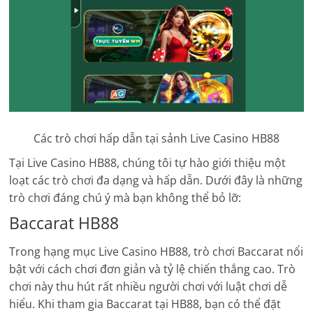
Các trò chơi hấp dẫn tại sảnh Live Casino HB88
Tại Live Casino HB88, chúng tôi tự hào giới thiệu một
loạt các trò chơi đa dạng và hấp dẫn. Dưới đây là những
trò chơi đáng chú ý mà bạn không thể bỏ lỡ:
Baccarat HB88
Trong hạng mục Live Casino HB88, trò chơi Baccarat nổi
bật với cách chơi đơn giản và tỷ lệ chiến thắng cao. Trò
chơi này thu hút rất nhiều người chơi với luật chơi dễ
hiểu. Khi tham gia Baccarat tại HB88, bạn có thể đặt