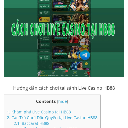
Hướng dẫn cách chơi tại sảnh Live Casino HB88
Contents
[
hide
]
1.
Khám phá Live Casino tại HB88
2.
Các Trò Chơi Độc Quyền tại Live Casino HB88
2.1.
Baccarat HB88