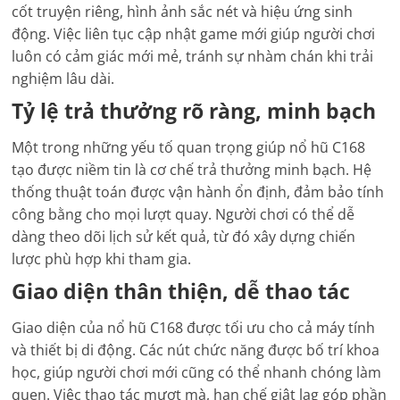
cốt truyện riêng, hình ảnh sắc nét và hiệu ứng sinh
động. Việc liên tục cập nhật game mới giúp người chơi
luôn có cảm giác mới mẻ, tránh sự nhàm chán khi trải
nghiệm lâu dài.
Tỷ lệ trả thưởng rõ ràng, minh bạch
Một trong những yếu tố quan trọng giúp nổ hũ C168
tạo được niềm tin là cơ chế trả thưởng minh bạch. Hệ
thống thuật toán được vận hành ổn định, đảm bảo tính
công bằng cho mọi lượt quay. Người chơi có thể dễ
dàng theo dõi lịch sử kết quả, từ đó xây dựng chiến
lược phù hợp khi tham gia.
Giao diện thân thiện, dễ thao tác
Giao diện của nổ hũ C168 được tối ưu cho cả máy tính
và thiết bị di động. Các nút chức năng được bố trí khoa
học, giúp người chơi mới cũng có thể nhanh chóng làm
quen. Việc thao tác mượt mà, hạn chế giật lag góp phần