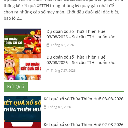
thống kê kết quả XSTTH trong những kỳ quay gần nhất để
chọn ra những cặp số may mắn. Chốt đầu đuôi giải đặc biệt,
bao lô 2...
Dự đoán xổ số Thừa Thiên Huế
03/08/2026 – Soi cầu TTH chuẩn xác
Tháng 8 2, 2026
Dự đoán xổ số Thừa Thiên Huế
02/08/2026 – Soi cầu TTH chuẩn xác
Tháng 7 27, 2026
Kết Quả
Kết quả xổ số Thừa Thiên Huế 03-08-2026
Tháng 8 3, 2026
Kết quả xổ số Thừa Thiên Huế 02-08-2026