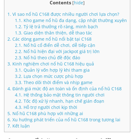
Contents
[
hide
]
1.
Vì sao nổ hũ C168 được nhiều người chơi lựa chọn?
1.1.
Kho game nổ hũ đa dạng, cập nhật thường xuyên
1.2.
Tỷ lệ trả thưởng rõ ràng, minh bạch
1.3.
Giao diện thân thiện, dễ thao tác
2.
Các dòng game nổ hũ nổi bật tại C168
2.1.
Nổ hũ cổ điển dễ chơi, dễ tiếp cận
2.2.
Nổ hũ hiện đại với jackpot giá trị lớn
2.3.
Nổ hũ theo chủ đề độc đáo
3.
Kinh nghiệm chơi nổ hũ C168 hiệu quả
3.1.
Quản lý vốn hợp lý khi tham gia
3.2.
Lựa chọn mức cược phù hợp
3.3.
Theo dõi thời điểm và nhịp game
4.
Đánh giá mức độ an toàn và ổn định của nổ hũ C168
4.1.
Hệ thống bảo mật thông tin người chơi
4.2.
Tốc độ xử lý nhanh, hạn chế gián đoạn
4.3.
Hỗ trợ người chơi kịp thời
5.
Nổ hũ C168 phù hợp với những ai
6.
Xu hướng phát triển của nổ hũ C168 trong tương lai
7.
Kết luận