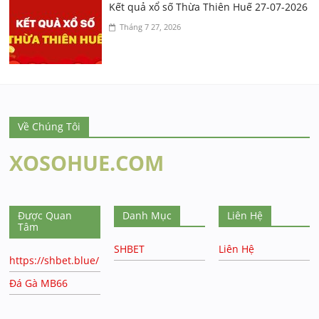
Kết quả xổ số Thừa Thiên Huế 27-07-2026
Tháng 7 27, 2026
Về Chúng Tôi
XOSOHUE.COM
Được Quan
Danh Mục
Liên Hệ
Tâm
SHBET
Liên Hệ
https://shbet.blue/
Đá Gà MB66