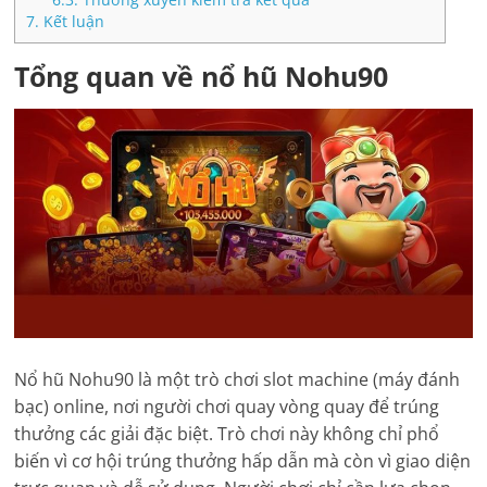
7.
Kết luận
Tổng quan về nổ hũ Nohu90
Nổ hũ Nohu90 là một trò chơi slot machine (máy đánh
bạc) online, nơi người chơi quay vòng quay để trúng
thưởng các giải đặc biệt. Trò chơi này không chỉ phổ
biến vì cơ hội trúng thưởng hấp dẫn mà còn vì giao diện