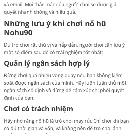
và email. Mọi thắc mắc của người chơi sẽ được giải
quyết nhanh chóng và hiệu quả.
Những lưu ý khi chơi nổ hũ
Nohu90
Dù trò chơi rất thú vị và hấp dẫn, người chơi cần lưu ý
một số điểm sau để có trải nghiệm tốt nhất:
Quản lý ngân sách hợp lý
Đừng chơi quá nhiều vòng quay nếu bạn không kiểm
soát được ngân sách của mình. Hãy luôn tuân thủ một
ngân sách cố định và đừng để cảm xúc chi phối quyết
định của bạn.
Chơi có trách nhiệm
Hãy nhớ rằng nổ hũ là trò chơi may rủi. Chỉ chơi khi bạn
có đủ thời gian và vốn, và không nên để trò chơi ảnh