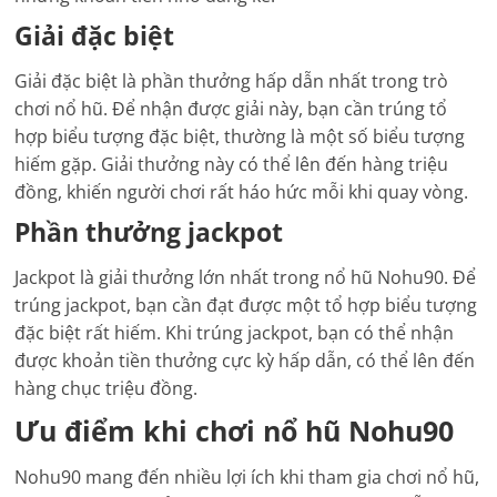
Giải đặc biệt
Giải đặc biệt là phần thưởng hấp dẫn nhất trong trò
chơi nổ hũ. Để nhận được giải này, bạn cần trúng tổ
hợp biểu tượng đặc biệt, thường là một số biểu tượng
hiếm gặp. Giải thưởng này có thể lên đến hàng triệu
đồng, khiến người chơi rất háo hức mỗi khi quay vòng.
Phần thưởng jackpot
Jackpot là giải thưởng lớn nhất trong nổ hũ Nohu90. Để
trúng jackpot, bạn cần đạt được một tổ hợp biểu tượng
đặc biệt rất hiếm. Khi trúng jackpot, bạn có thể nhận
được khoản tiền thưởng cực kỳ hấp dẫn, có thể lên đến
hàng chục triệu đồng.
Ưu điểm khi chơi nổ hũ Nohu90
Nohu90 mang đến nhiều lợi ích khi tham gia chơi nổ hũ,