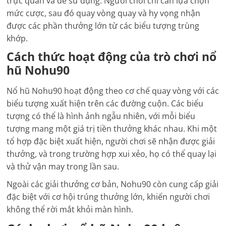
trực quan và dễ sử dụng. Người chơi chỉ cần lựa chọn
mức cược, sau đó quay vòng quay và hy vọng nhận
được các phần thưởng lớn từ các biểu tượng trùng
khớp.
Cách thức hoạt động của trò chơi nổ
hũ Nohu90
Nổ hũ Nohu90 hoạt động theo cơ chế quay vòng với các
biểu tượng xuất hiện trên các đường cuộn. Các biểu
tượng có thể là hình ảnh ngẫu nhiên, với mỗi biểu
tượng mang một giá trị tiền thưởng khác nhau. Khi một
tổ hợp đặc biệt xuất hiện, người chơi sẽ nhận được giải
thưởng, và trong trường hợp xui xẻo, họ có thể quay lại
và thử vận may trong lần sau.
Ngoài các giải thưởng cơ bản, Nohu90 còn cung cấp giải
đặc biệt với cơ hội trúng thưởng lớn, khiến người chơi
không thể rời mắt khỏi màn hình.