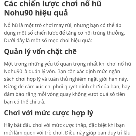
Các chiến lược chơi nổ hũ
Nohu90 hiệu quả
Nổ hũ là một trò chơi may rủi, nhưng bạn có thể áp
dụng một số chiến lược để tăng cơ hội trúng thưởng.
Dưới đây là một số mẹo chơi hiệu quả:
Quản lý vốn chặt chẽ
Một trong những yếu tố quan trọng nhất khi chơi nổ hũ
Nohu90 là quản lý vốn. Bạn cần xác định mức ngân
sách chơi hợp lý và tuân thủ nghiêm ngặt giới hạn này.
Đừng để cảm xúc chi phối quyết định chơi của bạn, hãy
đảm bảo rằng mỗi vòng quay không vượt quá số tiền
bạn có thể chi trả.
Chơi với mức cược hợp lý
Hãy bắt đầu chơi với mức cược thấp, đặc biệt khi bạn
mới làm quen với trò chơi. Điều này giúp bạn duy trì lâu