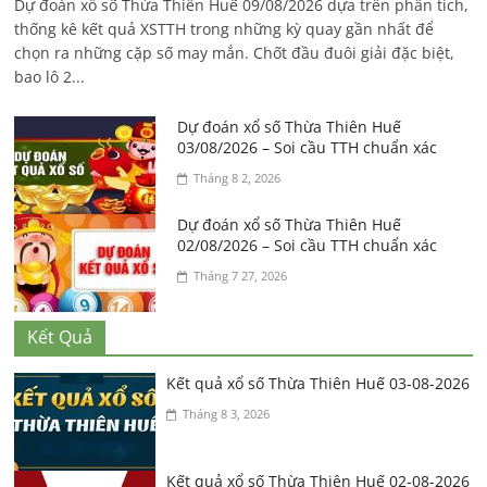
Dự đoán xổ số Thừa Thiên Huế 09/08/2026 dựa trên phân tích,
thống kê kết quả XSTTH trong những kỳ quay gần nhất để
chọn ra những cặp số may mắn. Chốt đầu đuôi giải đặc biệt,
bao lô 2...
Dự đoán xổ số Thừa Thiên Huế
03/08/2026 – Soi cầu TTH chuẩn xác
Tháng 8 2, 2026
Dự đoán xổ số Thừa Thiên Huế
02/08/2026 – Soi cầu TTH chuẩn xác
Tháng 7 27, 2026
Kết Quả
Kết quả xổ số Thừa Thiên Huế 03-08-2026
Tháng 8 3, 2026
Kết quả xổ số Thừa Thiên Huế 02-08-2026