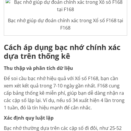
Bạc nhớ giúp dự đoán chính xác trong Xổ số F168 tại
F168
Cách áp dụng bạc nhớ chính xác
dựa trên thống kê
Thu thập và phân tích dữ liệu
Để soi cầu bạc nhớ hiệu quả với Xổ số F168, bạn cần
xem xét kết quả trong 7-10 ngày gần nhất. F168 cung
cấp bảng thống kê miễn phí, giúp bạn dễ dàng nhận ra
các cặp số lặp lại. Ví dụ, nếu số 34 xuất hiện 4 lần trong
1 tuần, đó là tín hiệu mạnh để cân nhắc.
Xác định quy luật lặp
Bạc nhớ thường dựa trên các cặp số đi đôi, như 25-52