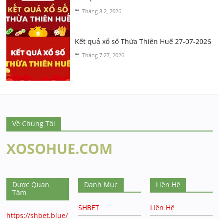
Tháng 8 2, 2026
Kết quả xổ số Thừa Thiên Huế 27-07-2026
Tháng 7 27, 2026
Về Chúng Tôi
XOSOHUE.COM
Được Quan
Danh Mục
Liên Hệ
Tâm
SHBET
Liên Hệ
https://shbet.blue/