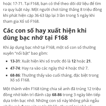
hoặc 17-71. Tại F168, bạn có thể theo dõi dữ liệu để tìm
ra quy luật này. Một người chơi từng thắng 8 triệu đồng
khi phát hiện cặp 36-63 lặp lại 3 lần trong 5 ngày khi
tham gia Xổ số F168.
Các con số hay xuất hiện khi
dùng bạc nhớ tại F168
Khi áp dụng bạc nhớ tại F168, một số con số thường
xuyên “nổi bật” bao gồm:
13-31
: Xuất hiện khi số trước đó là
12
hoặc
21
.
47-74
: Hay ra vào các ngày thứ 4 hoặc thứ 7.
68-86
: Thường thấy vào cuối tháng, đặc biệt trong
Xổ số F168.
Một thành viên F168 từng chia sẻ anh đã trúng 12 triệu
đồng nhờ kiên trì đánh cặp
68-86
trong 3 ngày liên tiếp
dựa trên bạc nhớ. Những con số này không phải ngẫu