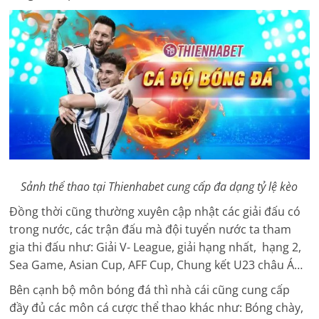
Sảnh thể thao tại Thienhabet cung cấp đa dạng tỷ lệ kèo
Đồng thời cũng thường xuyên cập nhật các giải đấu có
trong nước, các trận đấu mà đội tuyển nước ta tham
gia thi đấu như: Giải V- League, giải hạng nhất, hạng 2,
Sea Game, Asian Cup, AFF Cup, Chung kết U23 châu Á…
Bên cạnh bộ môn bóng đá thì nhà cái cũng cung cấp
đầy đủ các môn cá cược thể thao khác như: Bóng chày,