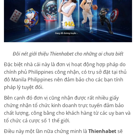
Đôi nét giới thiệu Thienhabet cho những ai chưa biết
Đặc biệt nhà cái này là đơn vị hoạt động hợp pháp do
chính phủ Philippines công nhận, có trụ sở đặt tại thủ
đô Manila Philippines nên đảm bảo cho các bạn tính
pháp lý tuyệt đối.
Bên cạnh đó đơn vị cũng nhận được rất nhiều giấy
chứng nhận tổ chức kinh doanh trực tuyến đảm bảo
chất lượng, công bằng cho khách hàng từ các uy ban và
tổ chức cá cược số 1 thế giới.
Điều này một lần nữa chứng minh là
Thienhabet
sẽ