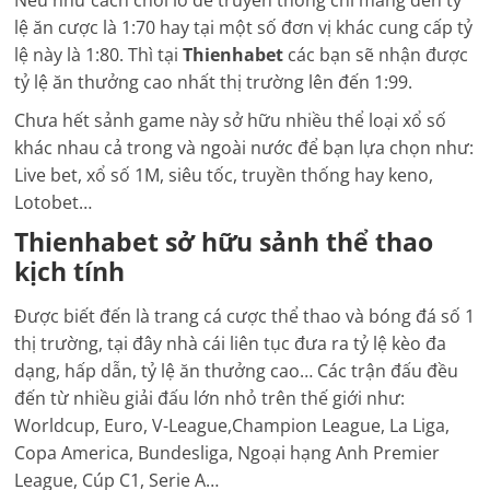
lệ ăn cược là 1:70 hay tại một số đơn vị khác cung cấp tỷ
lệ này là 1:80. Thì tại
Thienhabet
các bạn sẽ nhận được
tỷ lệ ăn thưởng cao nhất thị trường lên đến 1:99.
Chưa hết sảnh game này sở hữu nhiều thể loại xổ số
khác nhau cả trong và ngoài nước để bạn lựa chọn như:
Live bet, xổ số 1M, siêu tốc, truyền thống hay keno,
Lotobet…
Thienhabet sở hữu sảnh thể thao
kịch tính
Được biết đến là trang cá cược thể thao và bóng đá số 1
thị trường, tại đây nhà cái liên tục đưa ra tỷ lệ kèo đa
dạng, hấp dẫn, tỷ lệ ăn thưởng cao… Các trận đấu đều
đến từ nhiều giải đấu lớn nhỏ trên thế giới như:
Worldcup, Euro, V-League,Champion League, La Liga,
Copa America, Bundesliga, Ngoại hạng Anh Premier
League, Cúp C1, Serie A…