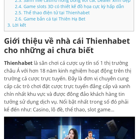
2.3.
Sảnh live casino nóng bỏng với các Dealer xinh đẹp
2.4.
Game slots 3D có thiết kế đồ họa cực kỳ hấp dẫn
2.5.
Thể thao điện tử tại Thienhabet
2.6.
Game bắn cá tại Thiên Hạ Bet
3.
Lời kết
Giới thiệu về nhà cái Thienhabet
cho những ai chưa biết
Thienhabet
là sân chơi cá cược uy tín số 1 thị trường
châu Á với hơn 18 năm kinh nghiệm hoạt động trên thị
trường cá cược trực tuyến. Đây là đơn vị chuyên cung
cấp các trò chơi đặt cược trực tuyến đẳng cấp và xanh
chín nhất khu vực và được đông đảo khách hàng tin
tưởng sử dụng dịch vụ. Nổi bật nhất trong số đó phải
kể đến như: Casino, lô đề, thể thao, slot game…