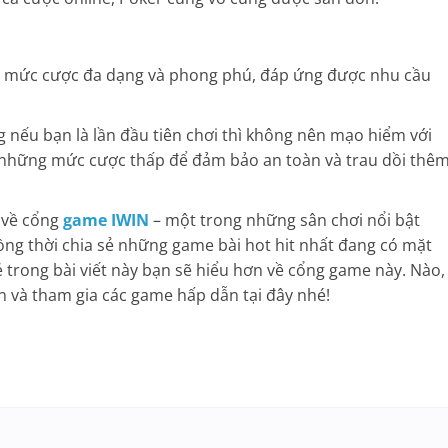
có mức cược đa dạng và phong phú, đáp ứng được nhu cầu
nếu bạn là lần đầu tiên chơi thì không nên mạo hiểm với
 những mức cược thấp để đảm bảo an toàn và trau dồi thê
c về cổng
game IWIN
– một trong những sân chơi nổi bật
ồng thời chia sẻ những game bài hot hit nhất đang có mặt
 trong bài viết này bạn sẽ hiểu hơn về cổng game này. Nào,
 và tham gia các game hấp dẫn tại đây nhé!