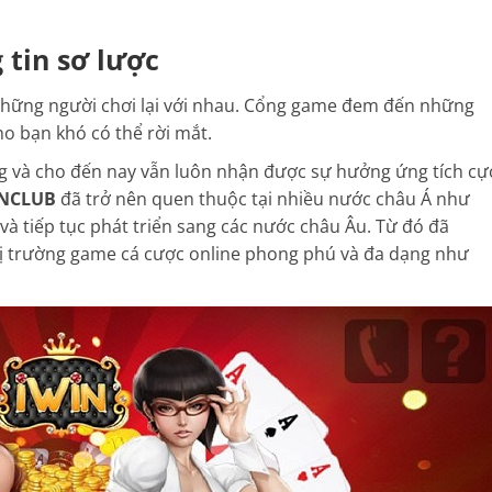
 tin sơ lược
những người chơi lại với nhau. Cổng game đem đến những
ho bạn khó có thể rời mắt.
g và cho đến nay vẫn luôn nhận được sự hưởng ứng tích cự
INCLUB
đã trở nên quen thuộc tại nhiều nước châu Á như
và tiếp tục phát triển sang các nước châu Âu. Từ đó đã
hị trường game cá cược online phong phú và đa dạng như