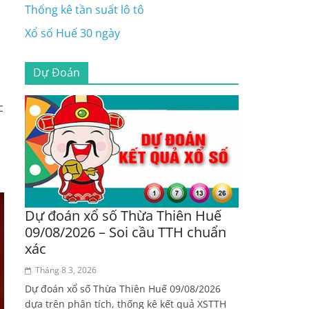
Thống kê tần suất lô tô
Xổ số Huế 30 ngày
Dự Đoán
c
Dự đoán xổ số Thừa Thiên Huế
09/08/2026 – Soi cầu TTH chuẩn
xác
Tháng 8 3, 2026
Dự đoán xổ số Thừa Thiên Huế 09/08/2026
dựa trên phân tích, thống kê kết quả XSTTH