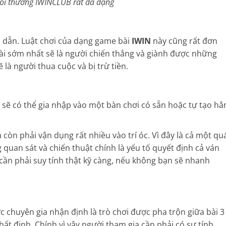
ổi thưởng IWINCLUB rất đa dạng
p dẫn. Luật chơi của dạng game bài
IWIN
này cũng rất đơn
bài sớm nhất sẽ là người chiến thắng và giành được những
 là người thua cuộc và bị trừ tiền.
i sẽ có thể gia nhập vào một bàn chơi có sẵn hoặc tự tạo hẳ
 còn phải vận dụng rất nhiều vào trí óc. Vì đây là cả một qu
 quan sát và chiến thuật chính là yếu tố quyết định cả ván
 cần phải suy tính thật kỹ càng, nếu không bạn sẽ nhanh
c chuyên gia nhận định là trò chơi được pha trộn giữa bài 3
 nhất định. Chính vì vậy người tham gia cần phải có sự tính