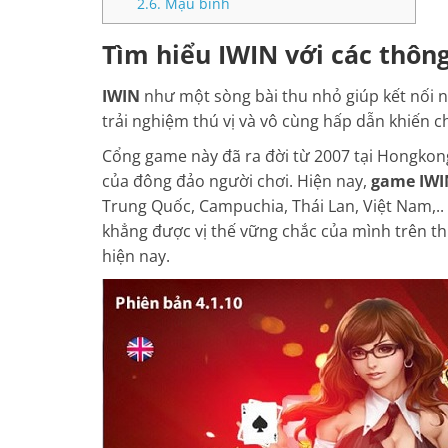
2.6.
Mậu binh
Tìm hiểu IWIN với các thông
IWIN
như một sòng bài thu nhỏ giúp kết nối 
trải nghiệm thú vị và vô cùng hấp dẫn khiến c
Cổng game này đã ra đời từ 2007 tại Hongkon
của đông đảo người chơi. Hiện nay,
game IW
Trung Quốc, Campuchia, Thái Lan, Việt Nam,.. 
khẳng được vị thế vững chắc của mình trên t
hiện nay.