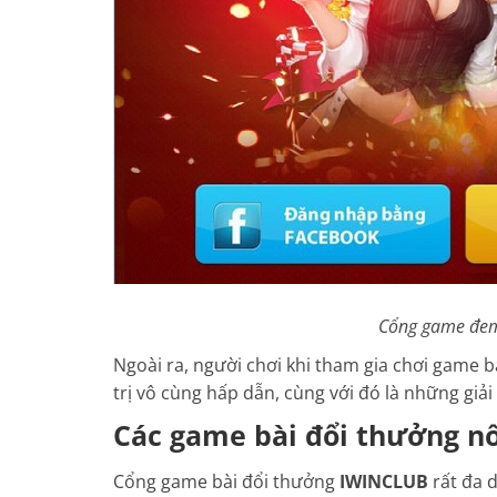
Cổng game đem
Ngoài ra, người chơi khi tham gia chơi game b
trị vô cùng hấp dẫn, cùng với đó là những giả
Các game bài đổi thưởng nổ
Cổng game bài đổi thưởng
IWINCLUB
rất đa d