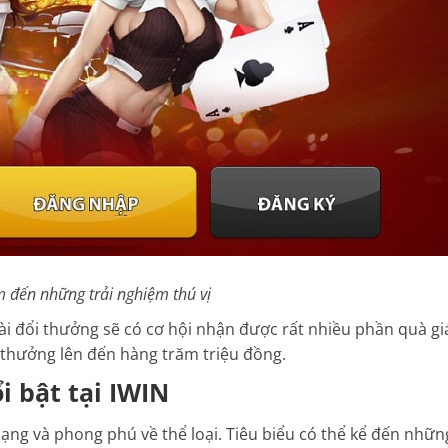
 đến những trải nghiệm thú vị
ài đổi thưởng sẽ có cơ hội nhận được rất nhiều phần quà gi
i thưởng lên đến hàng trăm triệu đồng.
i bật tại IWIN
ạng và phong phú về thể loại. Tiêu biểu có thể kể đến nhữn