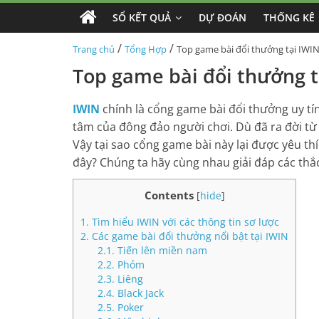
SỔ KẾT QUẢ
DỰ ĐOÁN
THỐNG KÊ
/
/
Trang chủ
Tổng Hợp
Top game bài đổi thưởng tại IWI
Top game bài đổi thưởng 
IWIN
chính là cổng game bài đổi thưởng uy t
tâm của đông đảo người chơi. Dù đã ra đời t
Vậy tại sao cổng game bài này lại được yêu th
đây? Chúng ta hãy cùng nhau giải đáp các thắ
Contents
[
hide
]
1.
Tìm hiểu IWIN với các thông tin sơ lược
2.
Các game bài đổi thưởng nổi bật tại IWIN
2.1.
Tiến lên miền nam
2.2.
Phỏm
2.3.
Liêng
2.4.
Black Jack
2.5.
Poker