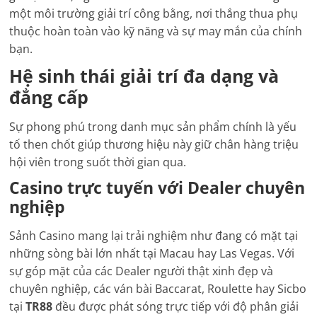
một môi trường giải trí công bằng, nơi thắng thua phụ
thuộc hoàn toàn vào kỹ năng và sự may mắn của chính
bạn.
Hệ sinh thái giải trí đa dạng và
đẳng cấp
Sự phong phú trong danh mục sản phẩm chính là yếu
tố then chốt giúp thương hiệu này giữ chân hàng triệu
hội viên trong suốt thời gian qua.
Casino trực tuyến với Dealer chuyên
nghiệp
Sảnh Casino mang lại trải nghiệm như đang có mặt tại
những sòng bài lớn nhất tại Macau hay Las Vegas. Với
sự góp mặt của các Dealer người thật xinh đẹp và
chuyên nghiệp, các ván bài Baccarat, Roulette hay Sicbo
tại
TR88
đều được phát sóng trực tiếp với độ phân giải