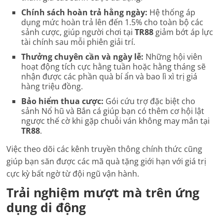
Chính sách hoàn trả hằng ngày:
Hệ thống áp
dụng mức hoàn trả lên đến 1.5% cho toàn bộ các
sảnh cược, giúp người chơi tại
TR88
giảm bớt áp lực
tài chính sau mỗi phiên giải trí.
Thưởng chuyên cần và ngày lễ:
Những hội viên
hoạt động tích cực hằng tuần hoặc hằng tháng sẽ
nhận được các phần quà bí ẩn và bao lì xì trị giá
hàng triệu đồng.
Bảo hiểm thua cược:
Gói cứu trợ đặc biệt cho
sảnh Nổ hũ và Bắn cá giúp bạn có thêm cơ hội lật
ngược thế cờ khi gặp chuỗi ván không may mắn tại
TR88
.
Việc theo dõi các kênh truyền thông chính thức cũng
giúp bạn săn được các mã quà tặng giới hạn với giá trị
cực kỳ bất ngờ từ đội ngũ vận hành.
Trải nghiệm mượt mà trên ứng
dụng di động