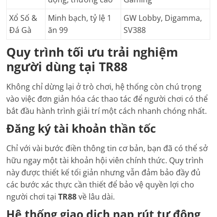
Xổ Số &
Minh bạch, tỷ lệ 1
GW Lobby, Digamma,
Đá Gà
ăn 99
SV388
Quy trình tối ưu trải nghiệm
người dùng tại TR88
Không chỉ dừng lại ở trò chơi, hệ thống còn chú trọng
vào việc đơn giản hóa các thao tác để người chơi có thể
bắt đầu hành trình giải trí một cách nhanh chóng nhất.
Đăng ký tài khoản thần tốc
Chỉ với vài bước điền thông tin cơ bản, bạn đã có thể sở
hữu ngay một tài khoản hội viên chính thức. Quy trình
này được thiết kế tối giản nhưng vẫn đảm bảo đầy đủ
các bước xác thực cần thiết để bảo vệ quyền lợi cho
người chơi tại
TR88
về lâu dài.
Hệ thống giao dịch nạp rút tự động