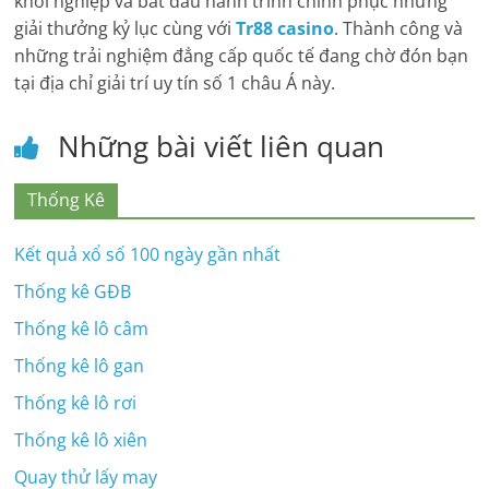
khởi nghiệp và bắt đầu hành trình chinh phục những
giải thưởng kỷ lục cùng với
Tr88 casino
. Thành công và
những trải nghiệm đẳng cấp quốc tế đang chờ đón bạn
tại địa chỉ giải trí uy tín số 1 châu Á này.
Những bài viết liên quan
Thống Kê
Kết quả xổ số 100 ngày gần nhất
Thống kê GĐB
Thống kê lô câm
Thống kê lô gan
Thống kê lô rơi
Thống kê lô xiên
Quay thử lấy may