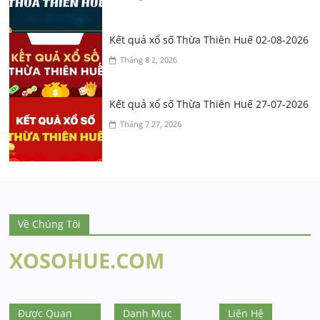
Kết quả xổ số Thừa Thiên Huế 02-08-2026
Tháng 8 2, 2026
Kết quả xổ số Thừa Thiên Huế 27-07-2026
Tháng 7 27, 2026
Về Chúng Tôi
XOSOHUE.COM
Được Quan
Danh Mục
Liên Hệ