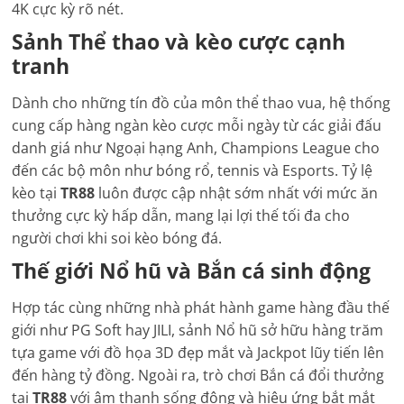
4K cực kỳ rõ nét.
Sảnh Thể thao và kèo cược cạnh
tranh
Dành cho những tín đồ của môn thể thao vua, hệ thống
cung cấp hàng ngàn kèo cược mỗi ngày từ các giải đấu
danh giá như Ngoại hạng Anh, Champions League cho
đến các bộ môn như bóng rổ, tennis và Esports. Tỷ lệ
kèo tại
TR88
luôn được cập nhật sớm nhất với mức ăn
thưởng cực kỳ hấp dẫn, mang lại lợi thế tối đa cho
người chơi khi soi kèo bóng đá.
Thế giới Nổ hũ và Bắn cá sinh động
Hợp tác cùng những nhà phát hành game hàng đầu thế
giới như PG Soft hay JILI, sảnh Nổ hũ sở hữu hàng trăm
tựa game với đồ họa 3D đẹp mắt và Jackpot lũy tiến lên
đến hàng tỷ đồng. Ngoài ra, trò chơi Bắn cá đổi thưởng
tại
TR88
với âm thanh sống động và hiệu ứng bắt mắt