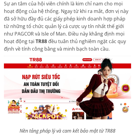
Sự an tâm của hội viên chính là kim chỉ nam cho mọi
hoạt động của hệ thống. Ngay từ khi ra mắt, đơn vị này
đã sở hữu đầy đủ các giấy phép kinh doanh hợp pháp
từ những tổ chức quản lý cá cược uy tín nhất thế giới
như PAGCOR và Isle of Man. Điều này khẳng định mọi
hoạt động tại
TR88
đều tuân thủ nghiêm ngặt các quy
định về tính công bằng và minh bạch toàn cầu.
Nền tảng pháp lý và cam kết bảo mật từ TR88