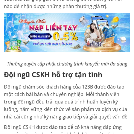
nào để nhận được những phần thưởng giá trị.
Thường xuyên cập nhật chương trình khuyến mãi đa dạng
Đội ngũ CSKH hỗ trợ tận tình
Đội ngũ chăm sóc khách hàng của 123B được đào tạo
một cách bài bản và chuyên nghiệp. Mỗi thành viên
trong đội ngũ đều trải qua quá trình huấn luyện kỹ
lưỡng, nắm vững kiến thức về sản phẩm và dịch vụ của
nhà cái cũng như kỹ năng giao tiếp và giải quyết vấn đề.
Đội ngũ CSKH được đào tạo để có khả năng đáp ứng