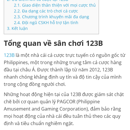
2.1.
Giao diện thân thiện với mọi cược thủ
2.2.
Đa dạng các trò chơi cá cược
2.3.
Chương trình khuyến mãi đa dạng
2.4.
Đội ngũ CSKH hỗ trợ tận tình
3.
Kết luận
Tổng quan về sân chơi 123B
123B
là một nhà cái cá cược trực tuyến có nguồn gốc từ
Philippines, một trong những trung tâm cá cược hàng
đầu tại châu Á. Được thành lập từ năm 2012, 123B
nhanh chóng khẳng định uy tín và độ tin cậy của mình
trong cộng đồng người chơi.
Những hoạt động hiện tại của 123B được giám sát chặt
chẽ bởi cơ quan quản lý PAGCOR (Philippine
Amusement and Gaming Corporation), đảm bảo rằng
mọi hoạt động của nhà cái đều tuân thủ theo các quy
định và tiêu chuẩn nghiêm ngặt.