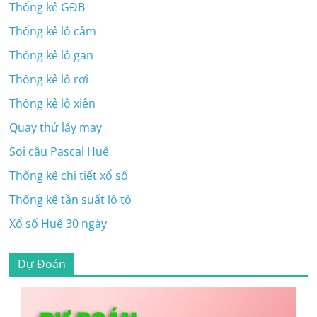
Thống kê GĐB
Thống kê lô câm
Thống kê lô gan
Thống kê lô rơi
Thống kê lô xiên
Quay thử lấy may
Soi cầu Pascal Huế
Thống kê chi tiết xổ số
Thống kê tần suất lô tô
Xổ số Huế 30 ngày
Dự Đoán