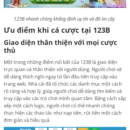
123B nhanh chóng khẳng định uy tín và độ tin cậy
Ưu điểm khi cá cược tại 123B
Giao diện thân thiện với mọi cược
thủ
Một trong những điểm nổi bật của 123B là giao diện
trực quan và thân thiện với người dùng. Người chơi sẽ
dễ dàng thích nghi ngay từ lần đầu tiên truy cập vào
trang web. Nhà cái đã tổ chức các danh mục một cách
rõ ràng và hợp lý, giúp người chơi dễ dàng tìm kiếm và
truy cập vào các trò chơi mình quan tâm. Bằng cách sắp
xếp một cách logic, người chơi có thể nhanh chóng
thực hiện các thao tác như nạp tiền, rút tiền một cách
đơn giản và hiệu quả.