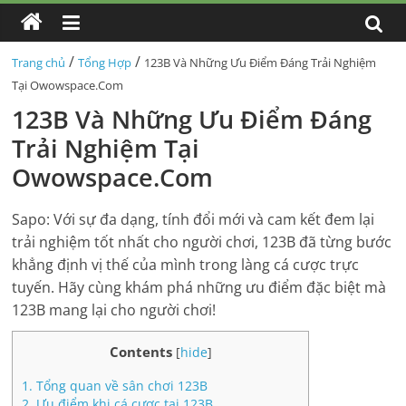
/
/
Trang chủ
Tổng Hợp
123B Và Những Ưu Điểm Đáng Trải Nghiệm
Tại Owowspace.Com
123B Và Những Ưu Điểm Đáng
Trải Nghiệm Tại
Owowspace.Com
Sapo: Với sự đa dạng, tính đổi mới và cam kết đem lại
trải nghiệm tốt nhất cho người chơi, 123B đã từng bước
khẳng định vị thế của mình trong làng cá cược trực
tuyến. Hãy cùng khám phá những ưu điểm đặc biệt mà
123B mang lại cho người chơi!
Contents
[
hide
]
1.
Tổng quan về sân chơi 123B
2.
Ưu điểm khi cá cược tại 123B