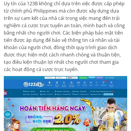
Uy tín của 123B không chỉ dựa trên việc được cấp phép
từ chính phủ Philippines mà còn được xây dựng dựa
trên sự cam kết của nhà cái trong việc mang đến trải
nghiệm cá cược trực tuyến an toàn, minh bạch và công
bằng nhất cho người chơi. Các biện pháp bảo mật tiên
tiến được áp dụng để bảo vệ thông tin cá nhân và tài
khoản của người chơi, đồng thời quy trình giao dịch
được thực hiện một cách nhanh chóng và thuận tiện,
tạo điều kiện thuận lợi nhất cho người chơi tham gia
các hoạt động cá cược trực tuyến.