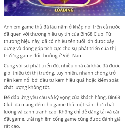
Anh em game thủ đã lâu năm ở khắp nơi trên cả nước
đã quen với thương hiệu uy tín của Bin68 Club. Từ
thương hiệu này, đã có nhiều tên tuổi lớn được xây
dựng và đóng góp tích cực cho sự phát triển của thị
trường game đổi thưởng ở Việt Nam.
Cùng với sự phát triển đó, nhiều nhà cái khác đã được
giới thiệu tới thị trường, tuy nhiên, nhanh chóng trở
nên kém nổi bởi đầu tư kém hiệu quả hoặc kiểm soát
chất lượng không tốt.
Để đáp ứng yêu cầu và kỳ vọng của khách hàng, Bin68
Club đã mang đến cho game thủ một sân chơi chất
lượng và cạnh tranh cao. Không chỉ dễ dàng tải và cài
đặt game, trải nghiệm cổng game cũng được đánh giá
rất cao.