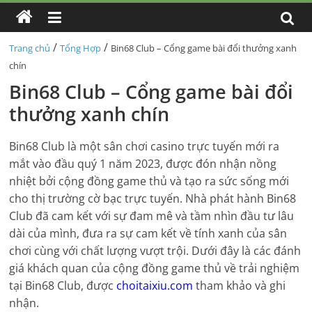
/
/
Trang chủ
Tổng Hợp
Bin68 Club – Cổng game bài đổi thưởng xanh
chín
Bin68 Club – Cổng game bài đổi
thưởng xanh chín
Bin68 Club là một sân chơi casino trực tuyến mới ra
mắt vào đầu quý 1 năm 2023, được đón nhận nồng
nhiệt bởi cộng đồng game thủ và tạo ra sức sống mới
cho thị trường cờ bạc trực tuyến. Nhà phát hành Bin68
Club đã cam kết với sự đam mê và tầm nhìn đầu tư lâu
dài của mình, đưa ra sự cam kết về tính xanh của sân
chơi cùng với chất lượng vượt trội. Dưới đây là các đánh
giá khách quan của cộng đồng game thủ về trải nghiệm
tại Bin68 Club, được
choitaixiu.com
tham khảo và ghi
nhận.