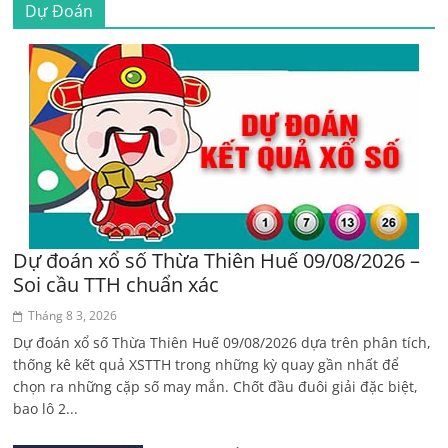
Dự Đoán
Dự đoán xổ số Thừa Thiên Huế 09/08/2026 –
Soi cầu TTH chuẩn xác
Tháng 8 3, 2026
Dự đoán xổ số Thừa Thiên Huế 09/08/2026 dựa trên phân tích,
thống kê kết quả XSTTH trong những kỳ quay gần nhất để
chọn ra những cặp số may mắn. Chốt đầu đuôi giải đặc biệt,
bao lô 2...