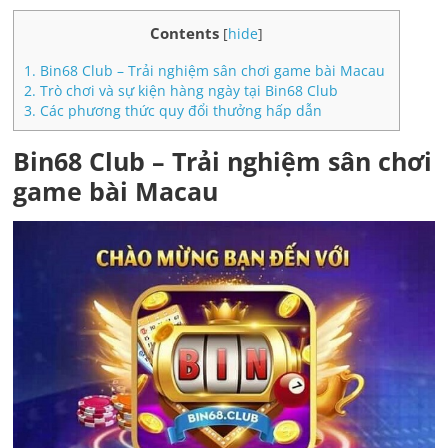
Contents
[
hide
]
1.
Bin68 Club – Trải nghiệm sân chơi game bài Macau
2.
Trò chơi và sự kiện hàng ngày tại Bin68 Club
3.
Các phương thức quy đổi thưởng hấp dẫn
Bin68 Club – Trải nghiệm sân chơi
game bài Macau