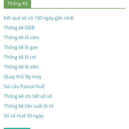
Thống Kê
Kết quả xổ số 100 ngày gần nhất
Thống kê GĐB
Thống kê lô câm
Thống kê lô gan
Thống kê lô rơi
Thống kê lô xiên
Quay thử lấy may
Soi cầu Pascal Huế
Thống kê chi tiết xổ số
Thống kê tần suất lô tô
Xổ số Huế 30 ngày