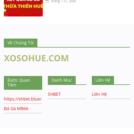
Tháng 7 27, 2026
Về Chúng Tôi
XOSOHUE.COM
Được Quan
Danh Mục
Liên Hệ
Tâm
SHBET
Liên Hệ
https://shbet.blue/
Đá Gà MB66
trang cá độ bóng đá
https://kong88.com