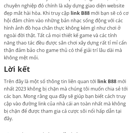
chuyên nghiệp đó chính là xây dựng giao diện website
đẹp mắt hài hòa. Khi truy cập
link B88
mới bạn sẽ có cơ
hội đắm chìm vào những bản nhạc sống động với các
hình ảnh đồ họa chân thực không kém gì như chơi ở
ngoài đời thật. Tất cả mọi thiết kế game và các tính
năng thao tác đều được sân chơi xây dựng rất tỉ mỉ cẩn
thận đảm bảo cho game thủ có thể giải trí lâu dài mà
không mệt mỏi.
Lời kết
Trên đây là một số thông tin liên quan tới
link B88
mới
nhất 2023 không bị chặn mà chúng tôi muốn chia sẻ tới
các bạn. Mong rằng qua đây sẽ giúp bạn biết cách truy
cập vào đường link của nhà cái an toàn nhất mà không
bị chặn để được tham gia cá cược sôi nổi hấp dẫn tại
đây.