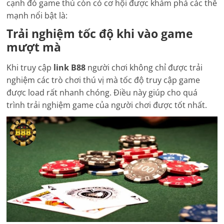
cạnh đó game thủ còn có cơ hội được khám phá các thế
mạnh nổi bật là:
Trải nghiệm tốc độ khi vào game
mượt mà
Khi truy cập
link B88
người chơi không chỉ được trải
nghiệm các trò chơi thú vị mà tốc độ truy cập game
được load rất nhanh chóng. Điều này giúp cho quá
trình trải nghiệm game của người chơi được tốt nhất.