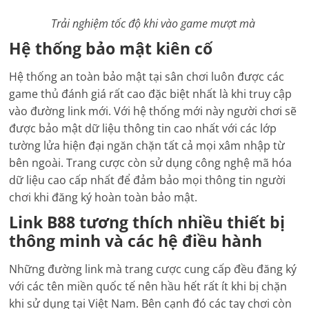
Trải nghiệm tốc độ khi vào game mượt mà
Hệ thống bảo mật kiên cố
Hệ thống an toàn bảo mật tại sân chơi luôn được các
game thủ đánh giá rất cao đặc biệt nhất là khi truy cập
vào đường link mới. Với hệ thống mới này người chơi sẽ
được bảo mật dữ liệu thông tin cao nhất với các lớp
tường lửa hiện đại ngăn chặn tất cả mọi xâm nhập từ
bên ngoài. Trang cược còn sử dụng công nghệ mã hóa
dữ liệu cao cấp nhất để đảm bảo mọi thông tin người
chơi khi đăng ký hoàn toàn bảo mật.
Link B88 tương thích nhiều thiết bị
thông minh và các hệ điều hành
Những đường link mà trang cược cung cấp đều đăng ký
với các tên miền quốc tế nên hầu hết rất ít khi bị chặn
khi sử dụng tại Việt Nam. Bên cạnh đó các tay chơi còn