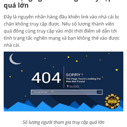
quá lớn
Đây là nguyên nhân hàng đầu khiến link vào nhà cái bị
chặn không truy cập được. Nếu số lượng thành viên
quá đông cùng truy cập vào một thời điểm sẽ dẫn tới
tình trạng tắc nghẽn mạng và bạn không thể vào được
nhà cái.
Số lượng người tham gia truy cập quá lớn