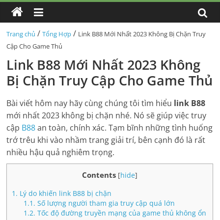
/
/
Trang chủ
Tổng Hợp
Link B88 Mới Nhất 2023 Không Bị Chặn Truy
Cập Cho Game Thủ
Link B88 Mới Nhất 2023 Không
Bị Chặn Truy Cập Cho Game Thủ
Bài viết hôm nay hãy cùng chúng tôi tìm hiểu
link B88
mới nhất 2023 không bị chặn nhé. Nó sẽ giúp việc truy
cập
B88
an toàn, chính xác. Tạm bĩnh những tình huống
trớ trêu khi vào nhầm trang giải trí, bên cạnh đó là rất
nhiều hậu quả nghiêm trọng.
Contents
[
hide
]
1.
Lý do khiến link B88 bị chặn
1.1.
Số lượng người tham gia truy cập quá lớn
1.2.
Tốc độ đường truyền mạng của game thủ không ổn