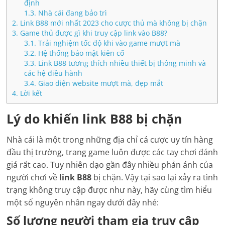
định
1.3.
Nhà cái đang bảo trì
2.
Link B88 mới nhất 2023 cho cược thủ mà không bị chặn
3.
Game thủ được gì khi truy cập link vào B88?
3.1.
Trải nghiệm tốc độ khi vào game mượt mà
3.2.
Hệ thống bảo mật kiên cố
3.3.
Link B88 tương thích nhiều thiết bị thông minh và
các hệ điều hành
3.4.
Giao diện website mượt mà, đẹp mắt
4.
Lời kết
Lý do khiến link B88 bị chặn
Nhà cái là một trong những địa chỉ cá cược uy tín hàng
đầu thị trường, trang game luôn được các tay chơi đánh
giá rất cao. Tuy nhiên dạo gần đây nhiều phản ánh của
người chơi về
link B88
bị chặn. Vậy tại sao lại xảy ra tình
trạng không truy cập được như này, hãy cùng tìm hiểu
một số nguyên nhân ngay dưới đây nhé:
Số lượng người tham gia truy cập