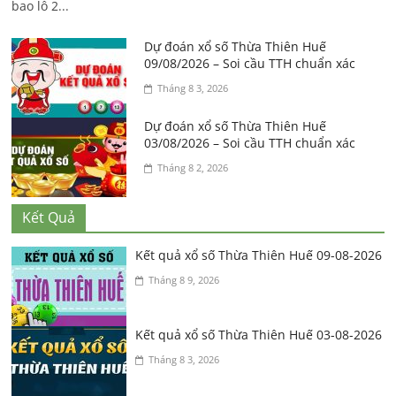
bao lô 2...
Dự đoán xổ số Thừa Thiên Huế
09/08/2026 – Soi cầu TTH chuẩn xác
Tháng 8 3, 2026
Dự đoán xổ số Thừa Thiên Huế
03/08/2026 – Soi cầu TTH chuẩn xác
Tháng 8 2, 2026
Kết Quả
Kết quả xổ số Thừa Thiên Huế 09-08-2026
Tháng 8 9, 2026
Kết quả xổ số Thừa Thiên Huế 03-08-2026
Tháng 8 3, 2026