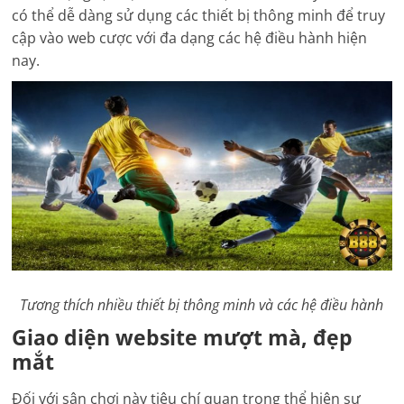
có thể dễ dàng sử dụng các thiết bị thông minh để truy
cập vào web cược với đa dạng các hệ điều hành hiện
nay.
Tương thích nhiều thiết bị thông minh và các hệ điều hành
Giao diện website mượt mà, đẹp
mắt
Đối với sân chơi này tiêu chí quan trọng thể hiện sự